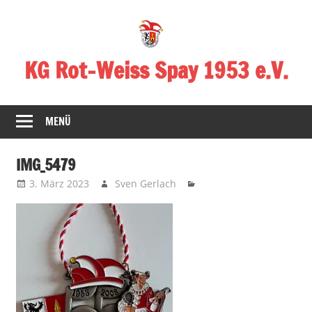
Zum
Inhalt
springen
KG Rot-Weiss Spay 1953 e.V.
Karneval
in
MENÜ
Spay!
IMG_5479
3. März 2023
Sven Gerlach