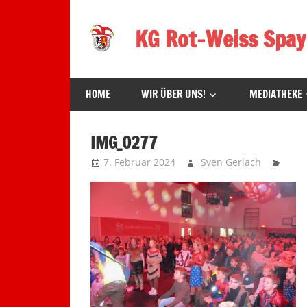
Zum
Inhalt
KG Rot-Weiss Spay
springen
Karneval
in
HOME
WIR ÜBER UNS!
MEDIATHEKE
Spay!
IMG_0277
7. Februar 2024
Sven Gerlach