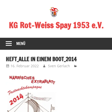
Zum
Inhalt
springen
KG Rot-Weiss Spay 1953 e.V.
Karneval
in
MENÜ
Spay!
HEFT_ALLE IN EINEM BOOT_2014
16. Februar 2022
Sven Gerlach