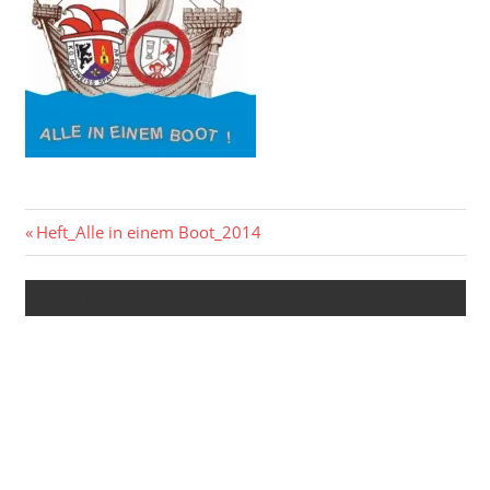
Beitragsnavigation
Vorheriger
Heft_Alle in einem Boot_2014
Beitrag:
Kommentar verfassen