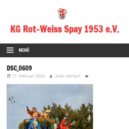
Zum
Inhalt
springen
KG Rot-Weiss Spay 1953 e.V.
Karneval
in
MENÜ
Spay!
DSC_0609
17. Februar 2024
Sven Gerlach