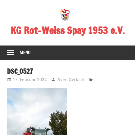
Zum
Inhalt
springen
KG Rot-Weiss Spay 1953 e.V.
Karneval
in
MENÜ
Spay!
DSC_0527
17. Februar 2024
Sven Gerlach