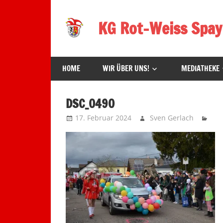
Zum
Inhalt
KG Rot-Weiss Spay
springen
Karneval
in
HOME
WIR ÜBER UNS!
MEDIATHEKE
Spay!
DSC_0490
17. Februar 2024
Sven Gerlach