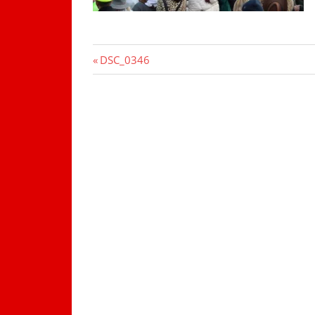
Beitragsnavigation
Vorheriger
DSC_0346
Beitrag: