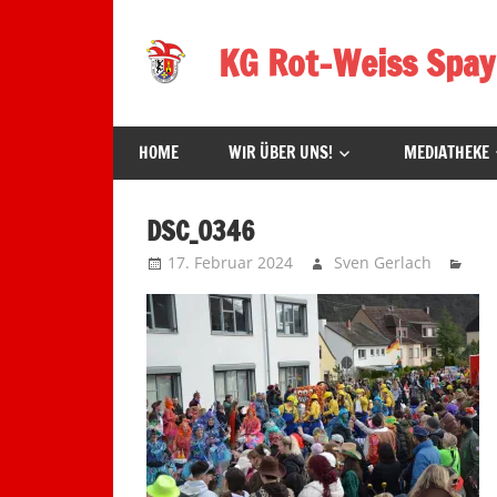
Zum
Inhalt
KG Rot-Weiss Spay
springen
Karneval
in
HOME
WIR ÜBER UNS!
MEDIATHEKE
Spay!
DSC_0346
17. Februar 2024
Sven Gerlach