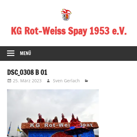
Zum
Inhalt
springen
KG Rot-Weiss Spay 1953 e.V.
Karneval
in
MENÜ
Spay!
DSC_0308 B 01
25. März 2023
Sven Gerlach