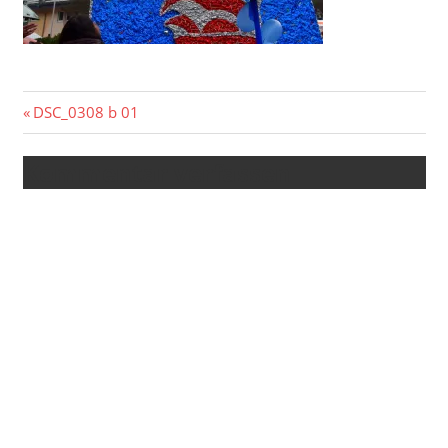
Beitragsnavigation
Vorheriger
DSC_0308 b 01
Beitrag:
Kommentar verfassen