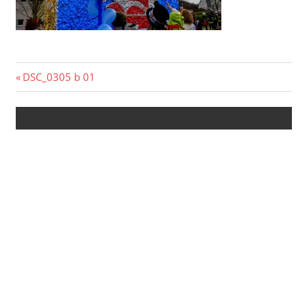
Beitragsnavigation
Vorheriger
DSC_0305 b 01
Beitrag:
Kommentar verfassen