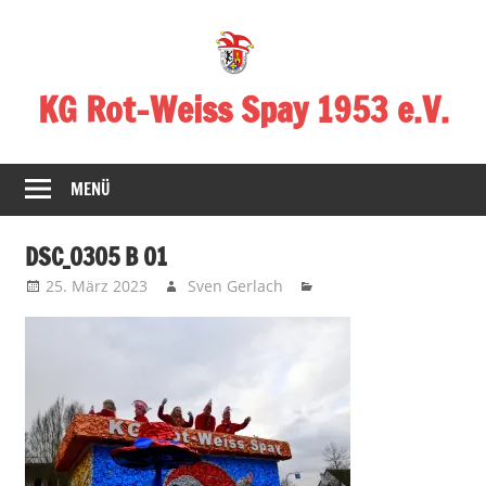
Zum
Inhalt
springen
KG Rot-Weiss Spay 1953 e.V.
Karneval
in
MENÜ
Spay!
DSC_0305 B 01
25. März 2023
Sven Gerlach