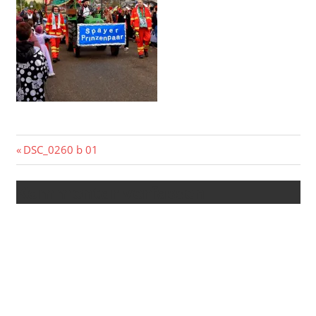
Beitragsnavigation
Vorheriger
DSC_0260 b 01
Beitrag:
Kommentar verfassen