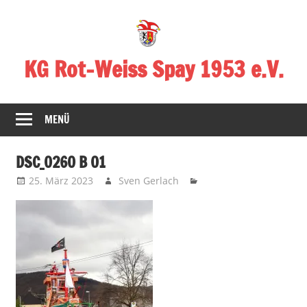
Zum
Inhalt
springen
KG Rot-Weiss Spay 1953 e.V.
Karneval
in
MENÜ
Spay!
DSC_0260 B 01
25. März 2023
Sven Gerlach