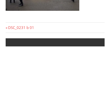
Beitragsnavigation
Vorheriger
DSC_0231 b 01
Beitrag:
Kommentar verfassen