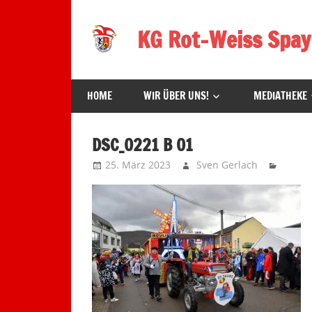
Zum
Inhalt
KG Rot-Weiss Spay
springen
Karneval
in
HOME
WIR ÜBER UNS!
MEDIATHEKE
Spay!
DSC_0221 B 01
25. März 2023
Sven Gerlach