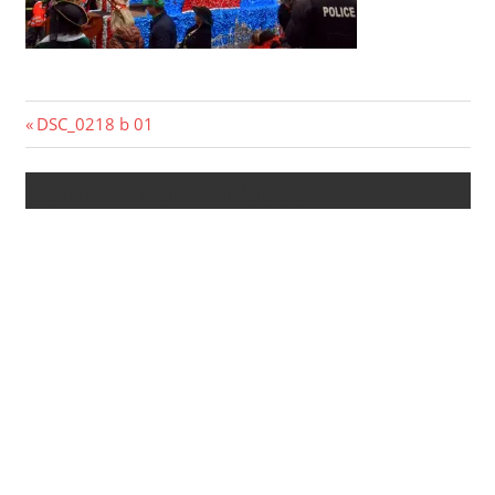
Beitragsnavigation
Vorheriger
DSC_0218 b 01
Beitrag:
Kommentar verfassen