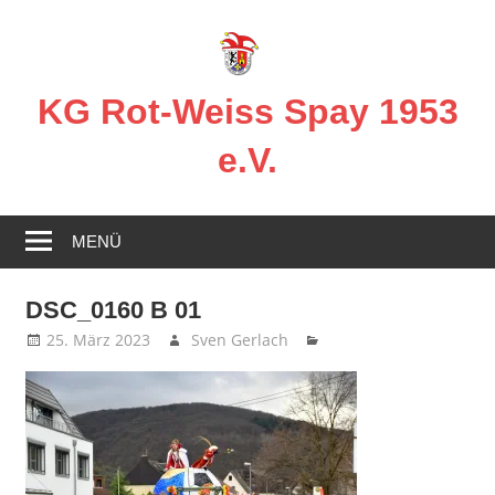
Zum
Inhalt
springen
KG Rot-Weiss Spay 1953
e.V.
Karneval
in
MENÜ
Spay!
DSC_0160 B 01
25. März 2023
Sven Gerlach