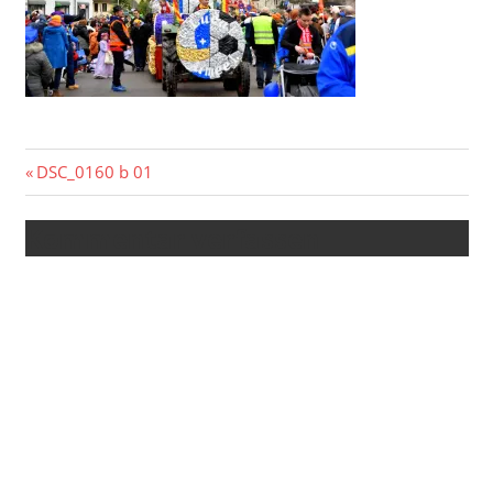
Beitragsnavigation
Vorheriger
DSC_0160 b 01
Beitrag:
Kommentar verfassen