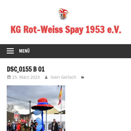
Zum
Inhalt
springen
KG Rot-Weiss Spay 1953 e.V.
Karneval
in
MENÜ
Spay!
DSC_0155 B 01
25. März 2023
Sven Gerlach