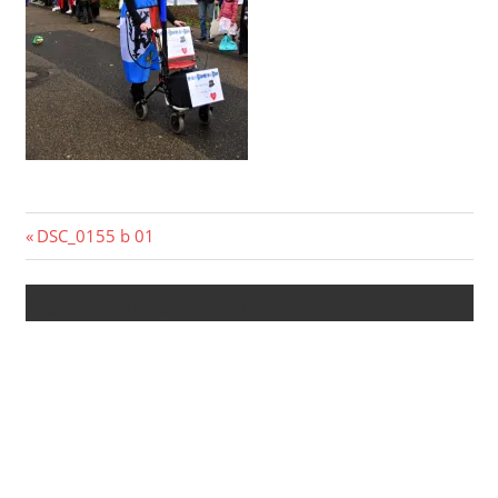
Beitragsnavigation
Vorheriger
DSC_0155 b 01
Beitrag:
Kommentar verfassen