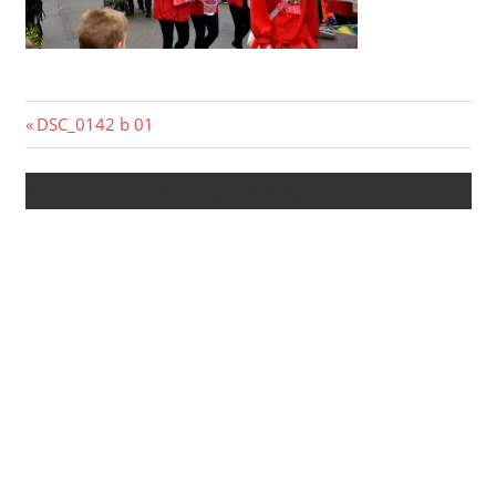
Beitragsnavigation
Vorheriger
DSC_0142 b 01
Beitrag:
Kommentar verfassen