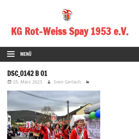
Zum
Inhalt
springen
KG Rot-Weiss Spay 1953 e.V.
Karneval
in
MENÜ
Spay!
DSC_0142 B 01
25. März 2023
Sven Gerlach