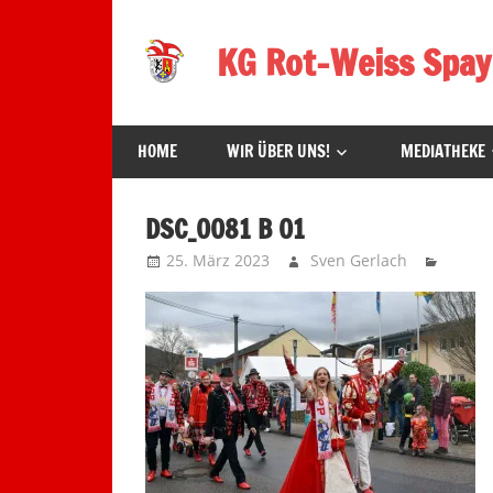
Zum
Inhalt
KG Rot-Weiss Spay
springen
Karneval
in
HOME
WIR ÜBER UNS!
MEDIATHEKE
Spay!
DSC_0081 B 01
25. März 2023
Sven Gerlach