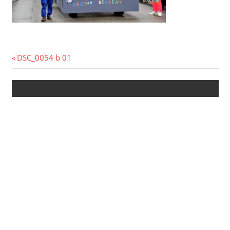
Beitragsnavigation
Vorheriger
DSC_0054 b 01
Beitrag:
Kommentar verfassen