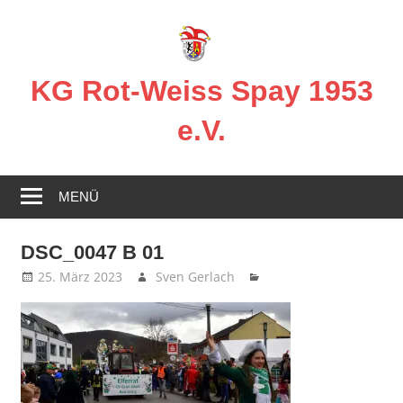
Zum
Inhalt
springen
KG Rot-Weiss Spay 1953
e.V.
Karneval
in
MENÜ
Spay!
DSC_0047 B 01
25. März 2023
Sven Gerlach