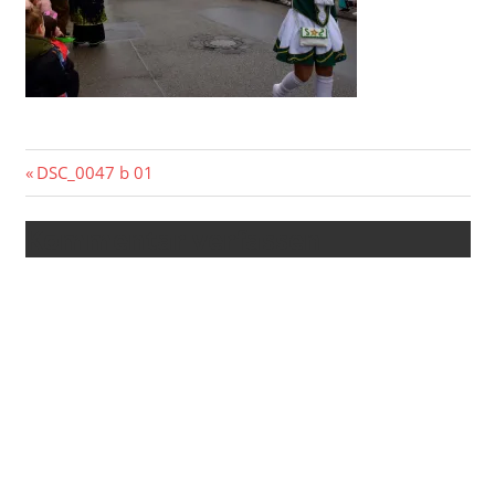
Beitragsnavigation
Vorheriger
DSC_0047 b 01
Beitrag:
Kommentar verfassen