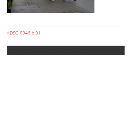
Beitragsnavigation
Vorheriger
DSC_0046 b 01
Beitrag:
Kommentar verfassen