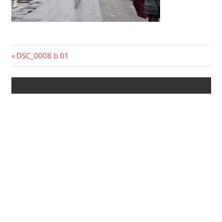
Beitragsnavigation
Vorheriger
DSC_0008 b 01
Beitrag:
Kommentar verfassen