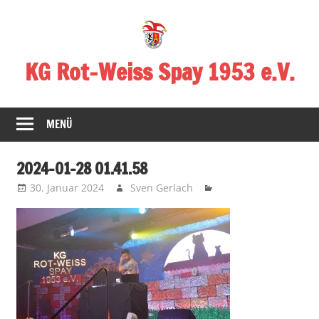
Zum
Inhalt
springen
KG Rot-Weiss Spay 1953 e.V.
Karneval
in
MENÜ
Spay!
2024-01-28 01.41.58
30. Januar 2024
Sven Gerlach