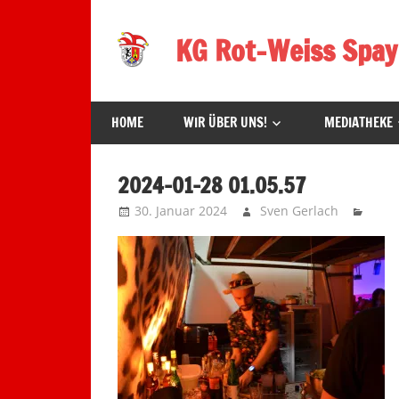
Zum
Inhalt
KG Rot-Weiss Spay
springen
Karneval
in
HOME
WIR ÜBER UNS!
MEDIATHEKE
Spay!
2024-01-28 01.05.57
30. Januar 2024
Sven Gerlach