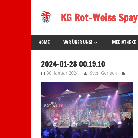
Zum
Inhalt
KG Rot-Weiss Spay
springen
Karneval
in
HOME
WIR ÜBER UNS!
MEDIATHEKE
Spay!
2024-01-28 00.19.10
30. Januar 2024
Sven Gerlach