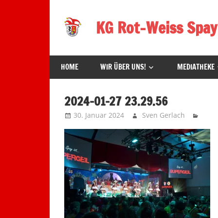
Zum
Inhalt
KG Rot-Weiss Spay
springen
Karneval
in
HOME
WIR ÜBER UNS!
MEDIATHEKE
Spay!
2024-01-27 23.29.56
30. Januar 2024
Sven Gerlach