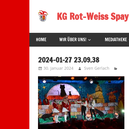
Zum
Inhalt
KG Rot-Weiss Spay
springen
Karneval
in
HOME
WIR ÜBER UNS!
MEDIATHEKE
Spay!
2024-01-27 23.09.38
30. Januar 2024
Sven Gerlach