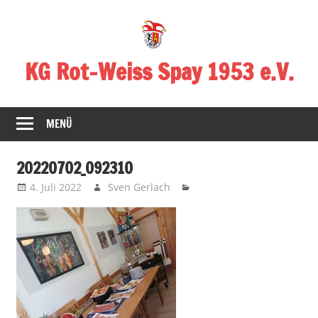
Zum
Inhalt
springen
KG Rot-Weiss Spay 1953 e.V.
Karneval
in
MENÜ
Spay!
20220702_092310
4. Juli 2022
Sven Gerlach