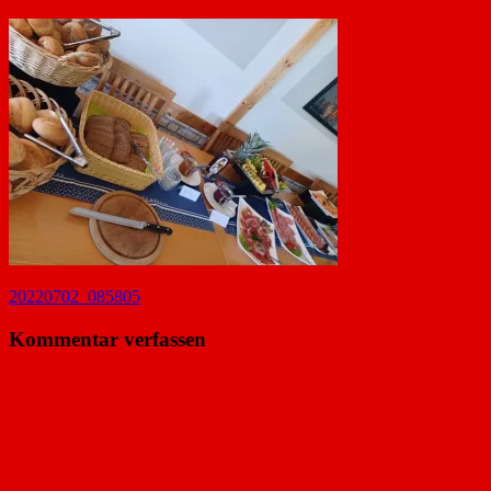
Beitragsnavigation
Vorheriger
20220702_085805
Beitrag:
Kommentar verfassen