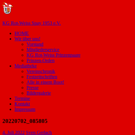
Zum
Inhalt
springen
KG Rot-Weiss Spay 1953 e.V.
HOME
Karneval
Wir über uns!
in
Vorstand
Spay!
Mitgliederservice
KG Rot-Weiss Prinzenpaare
Prinzen-Orden
Mediatheke
Vereinschronik
Festzeitschriften
Alle in einem Boot!
Presse
Bildergalerie
Termine
Kontakt
Impressum
20220702_085805
4. Juli 2022
Sven Gerlach