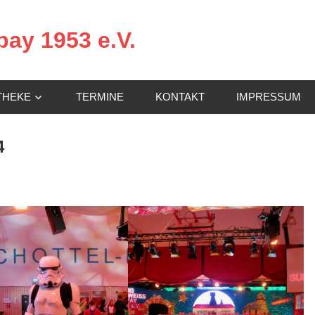
ay 1953 e.V.
THEKE
TERMINE
KONTAKT
IMPRESSUM
4