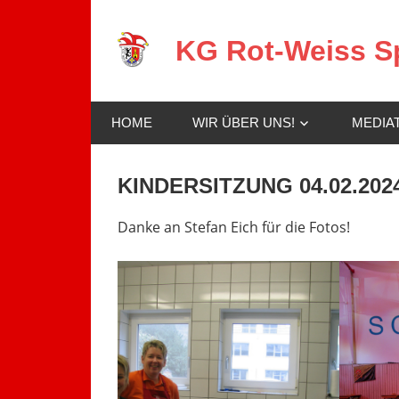
Zum
Inhalt
KG Rot-Weiss Sp
springen
Karneval
in
HOME
WIR ÜBER UNS!
MEDIA
Spay!
KINDERSITZUNG 04.02.202
Danke an Stefan Eich für die Fotos!