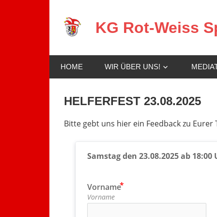
Zum
Inhalt
KG Rot-Weiss Sp
springen
Karneval
in
HOME
WIR ÜBER UNS!
MEDIA
Spay!
HELFERFEST 23.08.2025
Bitte gebt uns hier ein Feedback zu Eurer
Samstag den 23.08.2025 ab 18:00 
Vorname
Vorname