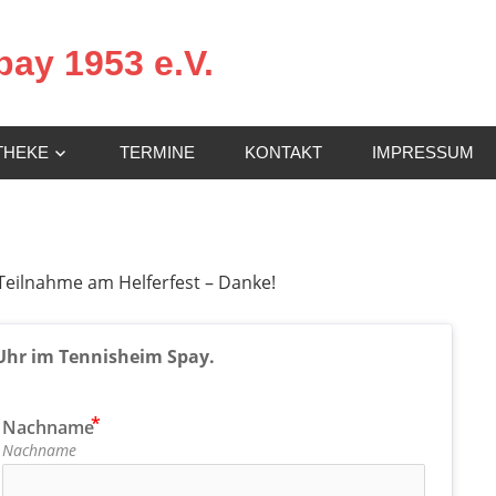
ay 1953 e.V.
THEKE
TERMINE
KONTAKT
IMPRESSUM
 Teilnahme am Helferfest – Danke!
U
hr im Tennisheim Spay.
Nachname
Nachname